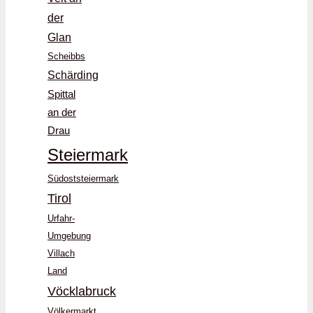
der
Glan
Scheibbs
Schärding
Spittal
an der
Drau
Steiermark
Südoststeiermark
Tirol
Urfahr-
Umgebung
Villach
Land
Vöcklabruck
Völkermarkt