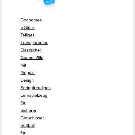
Gogogmee
5 Stück
Teiliges
Transparenter
Elastischer
Gummibälle
mit
Pinguin
Design
Springfreudiges
Lernspielzeug
für
Sicherer
Geruchloser
Softball
für