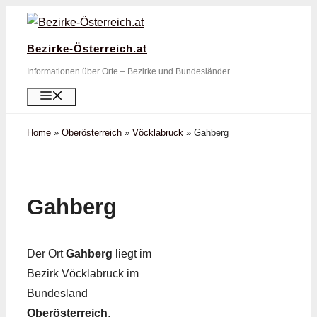
Zum
Inhalt
Bezirke-Österreich.at
springen
Informationen über Orte – Bezirke und Bundesländer
Menü
Home
»
Oberösterreich
»
Vöcklabruck
»
Gahberg
Gahberg
Der Ort
Gahberg
liegt im
Bezirk Vöcklabruck im
Bundesland
Oberösterreich
.