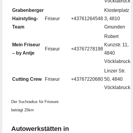
Vöcklabruck
Grabenberger
Klosterplatz
Hairstyling-
Friseur
+43761264548
3, 4810
Team
Gmunden
Robert
Mein Friseur
Kunzstr. 11,
Friseur
+43767278198
– by Antje
4840
Vöcklabruck
Linzer Str.
Cutting Crew
Friseur
+43767220680
50, 4840
Vöcklabruck
Der Suchradius für Friseure
beträgt 25km
Autowerkstätten in