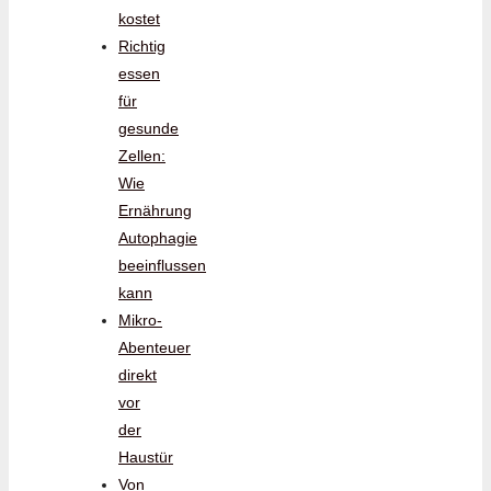
kostet
Richtig
essen
für
gesunde
Zellen:
Wie
Ernährung
Autophagie
beeinflussen
kann
Mikro-
Abenteuer
direkt
vor
der
Haustür
Von