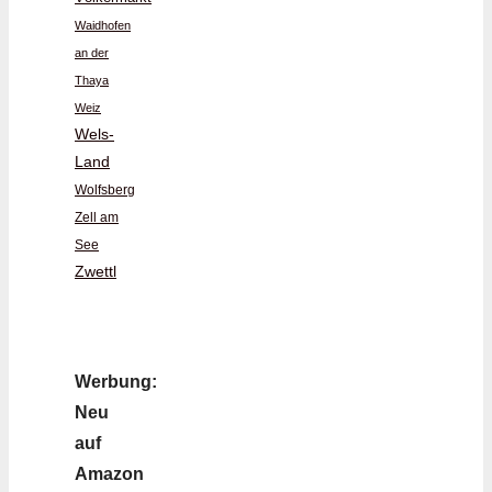
Waidhofen
an der
Thaya
Weiz
Wels-
Land
Wolfsberg
Zell am
See
Zwettl
Werbung:
Neu
auf
Amazon