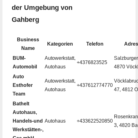
der Umgebung von
Gahberg
Business
Kategorien
Telefon
Adre
Name
BUM-
Autowerkstatt,
Salzburger 
+4376823525
Automobil
Autohaus
4870 Vöck
Auto
Autowerkstatt,
Vöcklabruc
Esthofer
+437612774770
Autohaus
47, 4812 O
Team
Bathelt
Autohaus,
Rosenkran
Handels-und
Autohaus
+433622520850
3, 4820 Ba
Werkstätten-,