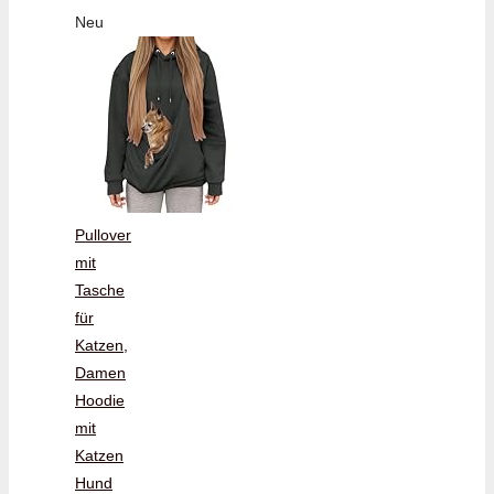
Neu
Pullover
mit
Tasche
für
Katzen,
Damen
Hoodie
mit
Katzen
Hund