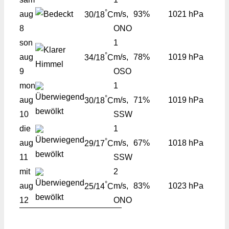
°
aug
m/s,
93%
1021 hPa
30/18
C
8
ONO
son
1
°
aug
m/s,
78%
1019 hPa
34/18
C
9
OSO
mon
1
°
aug
m/s,
71%
1019 hPa
30/18
C
10
SSW
die
1
°
aug
m/s,
67%
1018 hPa
29/17
C
11
SSW
mit
2
°
aug
m/s,
83%
1023 hPa
25/14
C
12
ONO