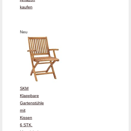
kaufen
Neu
SKM
Klappbare
Gartenstühle
mit
Kissen
6 STK.