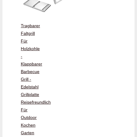
Tragbarer
Faltgrill
Für
Holzkohle
-
Klappbarer
Barbecue
Grill -
Edelstahl
Grillplatte
Reisefreundlich
Für
Outdoor
Kochen
Garten