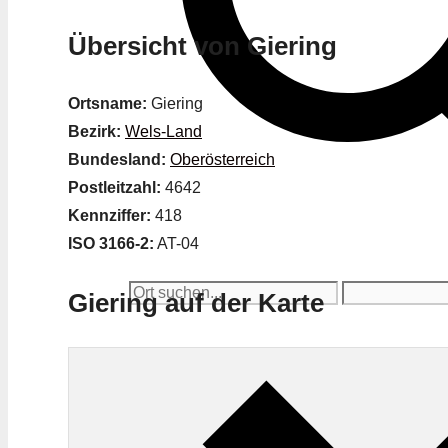
Übersicht von Giering
Ortsname:
Giering
Bezirk:
Wels-Land
Bundesland:
Oberösterreich
Postleitzahl:
4642
Kennziffer:
418
ISO 3166-2:
AT-04
Giering auf der Karte