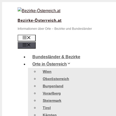
Zum
Inhalt
springen
Bezirke-Österreich.at
Informationen über Orte – Bezirke und Bundesländer
Menü
Menü
Bundesländer & Bezirke
Orte in Österreich
Wien
Oberösterreich
Burgenland
Vorarlberg
Steiermark
Tirol
Kärnten