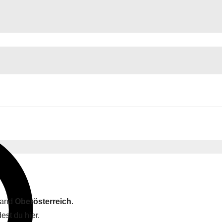
land
Oberösterreich
.
est du hier.