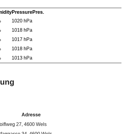
idity
Pressure
Pres.
%
1020 hPa
%
1018 hPa
%
1017 hPa
%
1018 hPa
%
1013 hPa
bung
Adresse
oiflweg 27, 4600 Wels
farrgasse 34, 4600 Wels