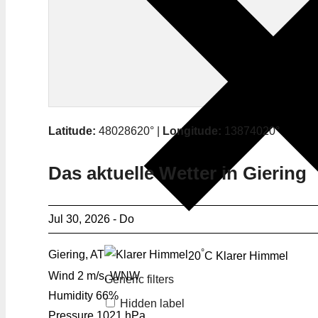
Latitude:
48028620° |
Longitude:
13874020°
Das aktuelle Wetter in Giering
Jul 30, 2026 - Do
°
Giering, AT
20
C
Klarer Himmel
Wind
2 m/s, WNW
Generic filters
Humidity
66%
Hidden label
Pressure
1021 hPa