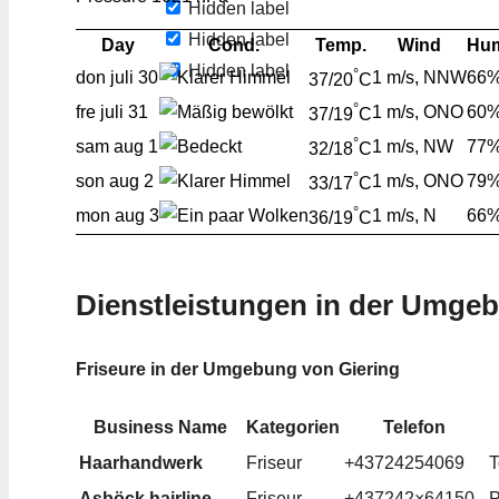
Hidden label
Hidden label
Day
Cond.
Temp.
Wind
Hum
Hidden label
°
don
juli 30
1 m/s, NNW
66
37/20
C
°
fre
juli 31
1 m/s, ONO
60
37/19
C
°
sam
aug 1
1 m/s, NW
77
32/18
C
°
son
aug 2
1 m/s, ONO
79
33/17
C
°
mon
aug 3
1 m/s, N
66
36/19
C
Dienstleistungen in der Umge
Friseure in der Umgebung von Giering
Business Name
Kategorien
Telefon
Haarhandwerk
Friseur
+43724254069
T
Asböck hairline
Friseur
+437242×64150
P