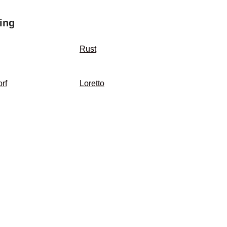
ing
Rust
rf
Loretto