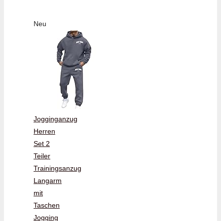
Neu
Jogginganzug
Herren
Set 2
Teiler
Trainingsanzug
Langarm
mit
Taschen
Jogging