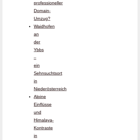
professioneller
Domain-
Umzug?
Waidhofen
an
der
Ybbs
–
ein
Sehnsuchtsort
in
Niederösterreich
Alpine
Einflüsse
und
Himalaya-
Kontraste
in