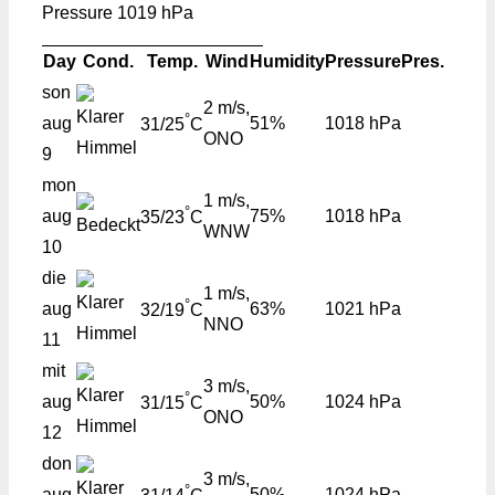
Pressure
1019 hPa
Day
Cond.
Temp.
Wind
Humidity
Pressure
Pres.
son
2 m/s,
°
aug
51%
1018 hPa
31/25
C
ONO
9
mon
1 m/s,
°
aug
75%
1018 hPa
35/23
C
WNW
10
die
1 m/s,
°
aug
63%
1021 hPa
32/19
C
NNO
11
mit
3 m/s,
°
aug
50%
1024 hPa
31/15
C
ONO
12
don
3 m/s,
°
aug
50%
1024 hPa