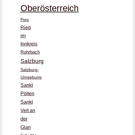
Oberösterreich
Perg
Ried
im
Innkreis
Rohrbach
Salzburg
Salzburg-
Umgebung
Sankt
Pölten
Sankt
Veit an
der
Glan