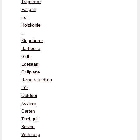
Tragbarer
Faltgrill
Für
Holzkohle
-
Klappbarer
Barbecue
Grill -
Edelstahl
Grillplatte
Reisefreundlich
Für
Outdoor
Kochen
Garten
Tischgrill
Balkon
Wohnung