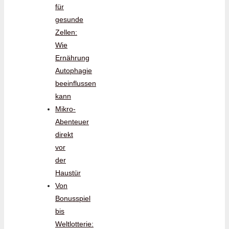
für
gesunde
Zellen:
Wie
Ernährung
Autophagie
beeinflussen
kann
Mikro-
Abenteuer
direkt
vor
der
Haustür
Von
Bonusspiel
bis
Weltlotterie: