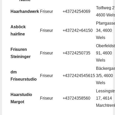
Toiflweg 2
Haarhandwerk
Friseur
+43724254069
4600 Wel
Pfarrgass
Asböck
Friseur
+437242×64150
34, 4600
hairline
Wels
Oberfeldst
Frisuren
Friseur
+43724250735
91, 4600
Steininger
Wels
Bäckerga
dm
Friseur
+4372424545615
3/5, 4600
Friseurstudio
Wels
Lessingstr
Haarstudio
Friseur
+43724358560
17, 4614
Margot
Marchtren