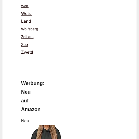
Weiz
Wels-
Land
Wolfsberg
Zell am
See
Zwettl
Werbung:
Neu
auf
Amazon
Neu