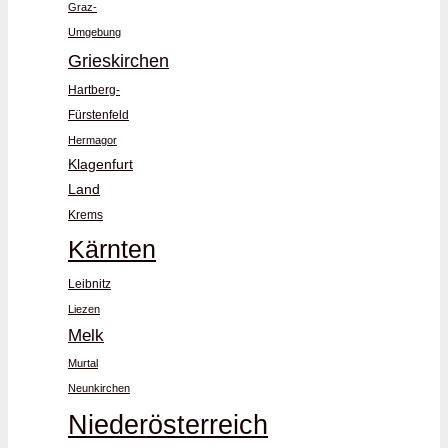
Graz-
Umgebung
Grieskirchen
Hartberg-
Fürstenfeld
Hermagor
Klagenfurt
Land
Krems
Kärnten
Leibnitz
Liezen
Melk
Murtal
Neunkirchen
Niederösterreich