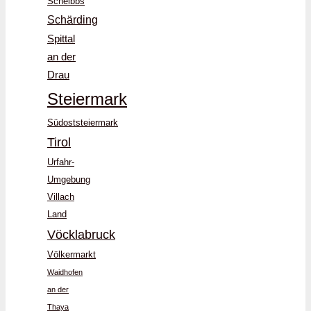
Scheibbs
Schärding
Spittal
an der
Drau
Steiermark
Südoststeiermark
Tirol
Urfahr-
Umgebung
Villach
Land
Vöcklabruck
Völkermarkt
Waidhofen
an der
Thaya