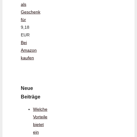
als
Geschenk
für
9,18
EUR
Bei
Amazon
kaufen
Neue
Beiträge
Welche
Vorteile
bietet
ein