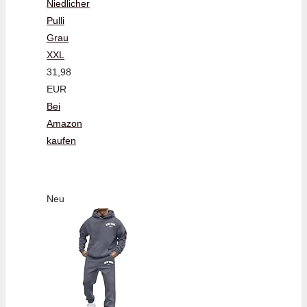
Niedlicher
Pulli
Grau
XXL
31,98
EUR
Bei
Amazon
kaufen
Neu