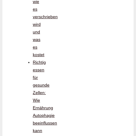
wie
es
verschrieben
wird
und
was
es
kostet
Richtig
essen
für
gesunde
Zellen:
Wie
Ernährung
Autophagie
beeinflussen
kann