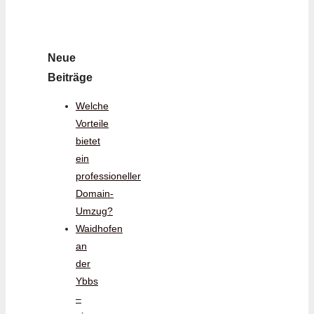
Neue
Beiträge
Welche
Vorteile
bietet
ein
professioneller
Domain-
Umzug?
Waidhofen
an
der
Ybbs
–