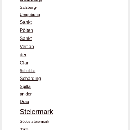
Salzburg-
Umgebung
Sankt
Pölten
Sankt
Veit an
der
Glan
Scheibbs
Schärding
Spittal
an der
Drau
Steiermark
Südoststeiermark
Tirol