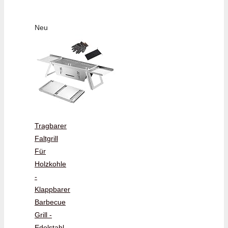
Neu
Tragbarer
Faltgrill
Für
Holzkohle
-
Klappbarer
Barbecue
Grill -
Edelstahl