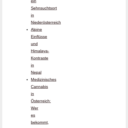
ein
Sehnsuchtsort
in
Niederösterreich
Alpine
Einflüsse
und
Himalaya-
Kontraste
in
Nepal
Medizinisches
Cannabis
in
Österreich:
Wer
es
bekommt,