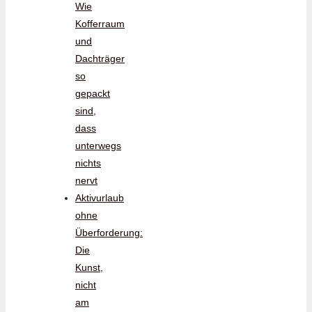
Wie
Kofferraum
und
Dachträger
so
gepackt
sind,
dass
unterwegs
nichts
nervt
Aktivurlaub
ohne
Überforderung:
Die
Kunst,
nicht
am