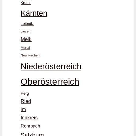
Krems
Kärnten
Leibnitz
Liezen
Melk
Murtal
Neunkirchen
Niederösterreich
Oberösterreich
Perg
Ried
im
Innkreis
Rohrbach
Salzburg