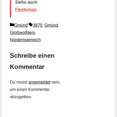
Siehe auch
Finsternau
Kategorien
Schlagwörter
Gmünd
3970
,
Gmünd
,
Großwolfgers
,
Niederösterreich
Schreibe einen
Kommentar
Du musst
angemeldet
sein,
um einen Kommentar
abzugeben.