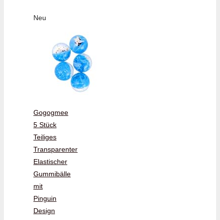
Neu
Gogogmee
5 Stück
Teiliges
Transparenter
Elastischer
Gummibälle
mit
Pinguin
Design