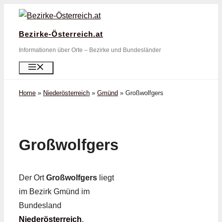
Zum
Inhalt
Bezirke-Österreich.at
springen
Informationen über Orte – Bezirke und Bundesländer
Menü
Home
»
Niederösterreich
»
Gmünd
»
Großwolfgers
Großwolfgers
Der Ort
Großwolfgers
liegt
im Bezirk Gmünd im
Bundesland
Niederösterreich
.