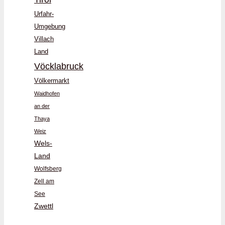
Urfahr-
Umgebung
Villach
Land
Vöcklabruck
Völkermarkt
Waidhofen
an der
Thaya
Weiz
Wels-
Land
Wolfsberg
Zell am
See
Zwettl