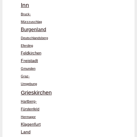
Inn
Bruck-
Mürzzuschlag
Burgenland
Deutschlandsberg
Eferding
Feldkirchen
Freistadt
Gmunden
Graz-
Umgebung
Grieskirchen
Hartberg-
Fürstenfeld
Hermagor
Klagenfurt
Land