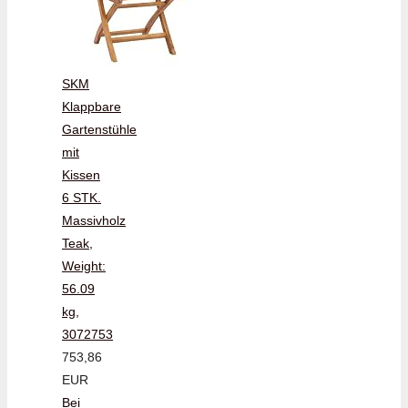
SKM
Klappbare
Gartenstühle
mit
Kissen
6 STK.
Massivholz
Teak,
Weight:
56.09
kg,
3072753
753,86
EUR
Bei