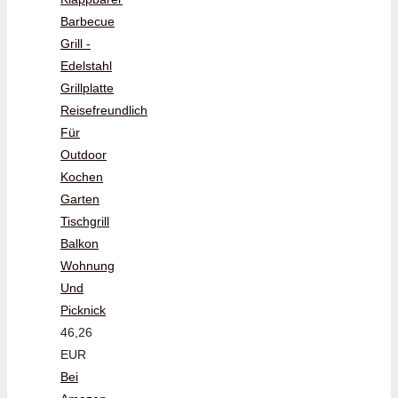
Barbecue
Grill -
Edelstahl
Grillplatte
Reisefreundlich
Für
Outdoor
Kochen
Garten
Tischgrill
Balkon
Wohnung
Und
Picknick
46,26
EUR
Bei