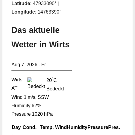
Latitude:
47933090° |
Longitude:
14763390°
Das aktuelle
Wetter in Wirts
Aug 7, 2026 - Fr
°
Wirts,
20
C
AT
Bedeckt
Wind
1 m/s, SSW
Humidity
62%
Pressure
1020 hPa
Day
Cond.
Temp.
Wind
Humidity
Pressure
Pres.