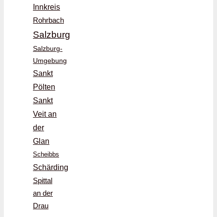
Innkreis
Rohrbach
Salzburg
Salzburg-
Umgebung
Sankt
Pölten
Sankt
Veit an
der
Glan
Scheibbs
Schärding
Spittal
an der
Drau