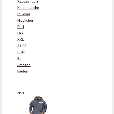
Kapuzenpulli
Katzentasche
Pullover
Niedlicher
Pulli
Grau
XXL
31,98
EUR
Bei
Amazon
kaufen
Neu