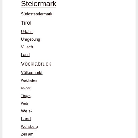
Steiermark
Südoststeiermark
Tirol
Urfahr-
Umgebung
Villach
Land
Vöcklabruck
Völkermarkt
Waidhofen
an der
Thaya
Weiz
Wels-
Land
Wolfsberg
Zell am