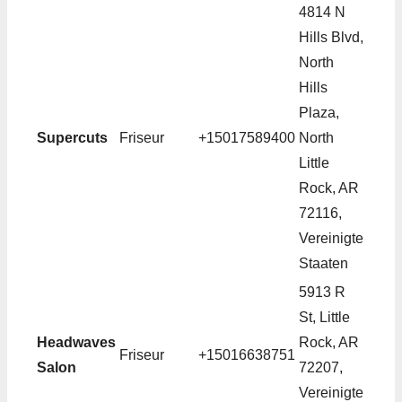
4814 N
Hills Blvd,
North
Hills
Plaza,
Supercuts
Friseur
+15017589400
North
Little
Rock, AR
72116,
Vereinigte
Staaten
5913 R
St, Little
Headwaves
Rock, AR
Friseur
+15016638751
Salon
72207,
Vereinigte