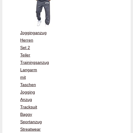
Jogginganzug
Herren
Set 2
Teiler
Trainingsanzug
Langarm
mit
Taschen
Jogging
Anzug
Tracksuit
Baggy
Sportanzug
Streatwear