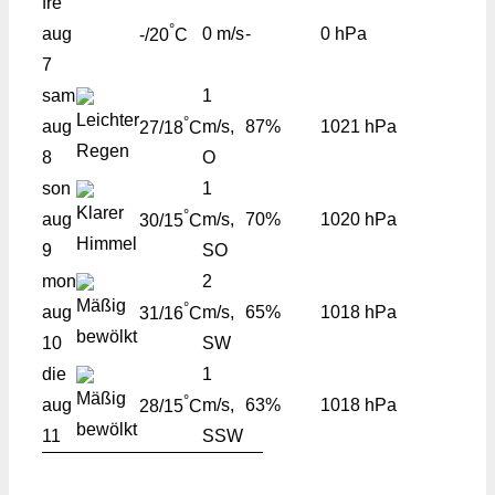
fre
°
aug
0 m/s
-
0 hPa
-/20
C
7
sam
1
°
aug
m/s,
87%
1021 hPa
27/18
C
8
O
son
1
°
aug
m/s,
70%
1020 hPa
30/15
C
9
SO
mon
2
°
aug
m/s,
65%
1018 hPa
31/16
C
10
SW
die
1
°
aug
m/s,
63%
1018 hPa
28/15
C
11
SSW