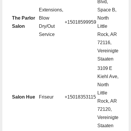
Blvd,
Extensions,
Space B,
The Parlor
Blow
North
+15018599959
Salon
Dry/Out
Little
Service
Rock, AR
72116,
Vereinigte
Staaten
3109 E
Kiehl Ave,
North
Little
Salon Hue
Friseur
+15018353115
Rock, AR
72120,
Vereinigte
Staaten