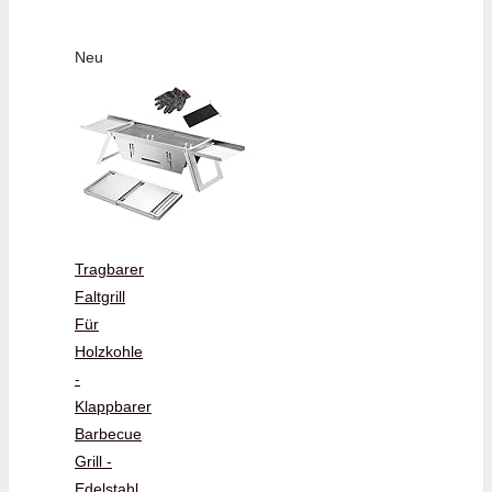
Neu
Tragbarer
Faltgrill
Für
Holzkohle
-
Klappbarer
Barbecue
Grill -
Edelstahl