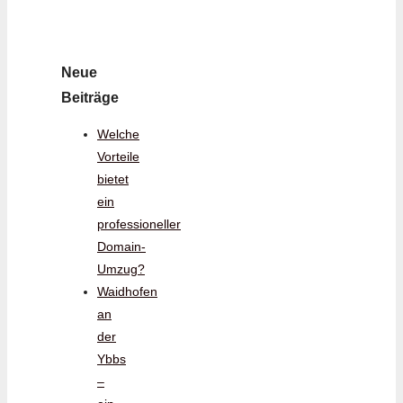
Neue
Beiträge
Welche
Vorteile
bietet
ein
professioneller
Domain-
Umzug?
Waidhofen
an
der
Ybbs
–