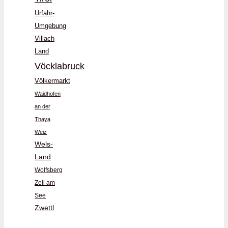
Urfahr-
Umgebung
Villach
Land
Vöcklabruck
Völkermarkt
Waidhofen
an der
Thaya
Weiz
Wels-
Land
Wolfsberg
Zell am
See
Zwettl