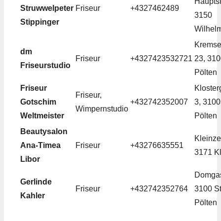
Hauptstr
Struwwelpeter
Friseur
+4327462489
3150
Stippinger
Wilhel
Kremse
dm
Friseur
+4327423532721
23, 310
Friseurstudio
Pölten
Friseur
Kloste
Friseur,
Gotschim
+432742352007
3, 3100
Wimpernstudio
Weltmeister
Pölten
Beautysalon
Kleinzel
Ana-Timea
Friseur
+43276635551
3171 Kl
Libor
Domgas
Gerlinde
Friseur
+432742352764
3100 St
Kahler
Pölten