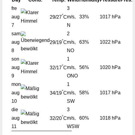
fre
3
°
aug
m/s,
33%
1017 hPa
29/27
C
7
N
sam
2
°
aug
m/s,
63%
1022 hPa
29/19
C
8
NO
son
1
°
aug
m/s,
56%
1020 hPa
32/17
C
9
ONO
mon
1
°
aug
m/s,
58%
1017 hPa
34/19
C
10
SW
die
3
°
aug
m/s,
60%
1018 hPa
32/20
C
11
WSW