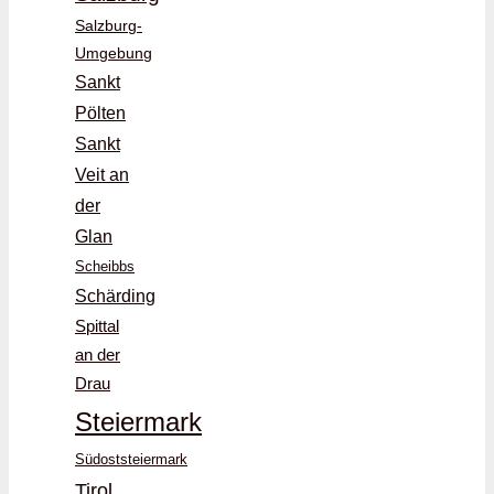
Salzburg-
Umgebung
Sankt
Pölten
Sankt
Veit an
der
Glan
Scheibbs
Schärding
Spittal
an der
Drau
Steiermark
Südoststeiermark
Tirol