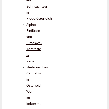
ein
Sehnsuchtsort
in
Niederösterreich
Alpine
Einflüsse
und
Himalaya-
Kontraste
in
Nepal
Medizinisches
Cannabis
in
Österreich:
Wer
es
bekommt,