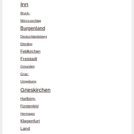
Inn
Bruck-
Mürzzuschlag
Burgenland
Deutschlandsberg
Eferding
Feldkirchen
Freistadt
Gmunden
Graz-
Umgebung
Grieskirchen
Hartberg-
Fürstenfeld
Hermagor
Klagenfurt
Land