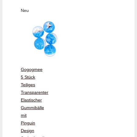
Neu
Gogogmee
5 Stück
Teiliges
Transparenter
Elastischer
Gummibälle
mit
Pinguin
Design