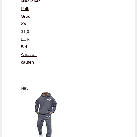
Niedlicher
Pulli
Grau
XXL
31,98
EUR
Bei
Amazon
kaufen
Neu