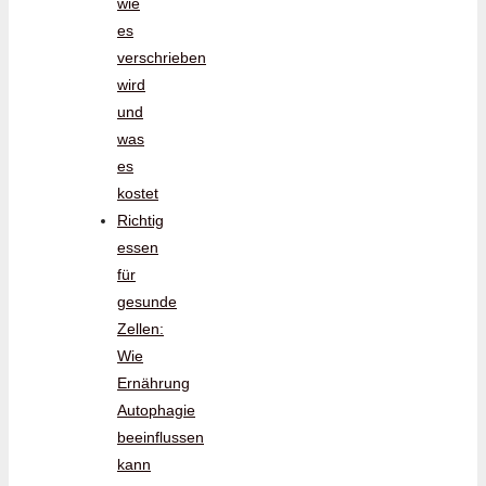
wie
es
verschrieben
wird
und
was
es
kostet
Richtig
essen
für
gesunde
Zellen:
Wie
Ernährung
Autophagie
beeinflussen
kann