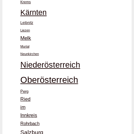
Krems
Kärnten
Leibnitz
Liezen
Melk
Murtal
Neunkirchen
Niederösterreich
Oberösterreich
Perg
Ried
im
Innkreis
Rohrbach
Salzburg