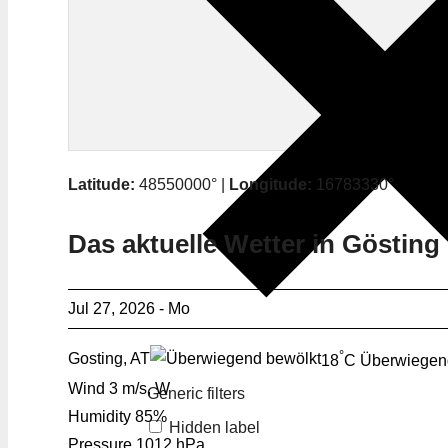
Latitude:
48550000° |
Longitude:
16783330°
Das aktuelle Wetter in Gösting
Jul 27, 2026 - Mo
°
Gosting, AT
18
C
Überwiegen
Wind
3 m/s, W
Generic filters
Humidity
85%
Hidden label
Pressure
1012 hPa