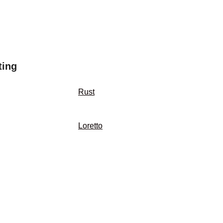
ting
Rust
Loretto