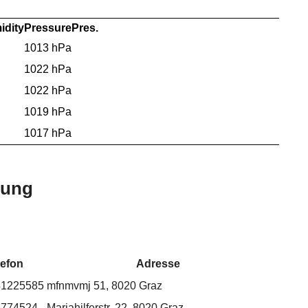
idity
Pressure
Pres.
1013 hPa
1022 hPa
1022 hPa
1019 hPa
1017 hPa
bung
lefon
Adresse
41225585
mfnmvmj 51, 8020 Graz
6774524
Mariahilferstr. 22, 8020 Graz