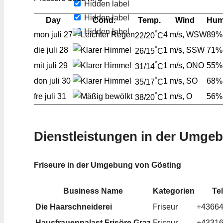
Hidden label
Hidden label
Day
Cond.
Temp.
Wind
Hum
Hidden label
°
mon
juli 27
4 m/s, WSW
89%
22/20
C
°
die
juli 28
1 m/s, SSW
71%
26/15
C
°
mit
juli 29
1 m/s, ONO
55%
31/14
C
°
don
juli 30
1 m/s, SO
68%
35/17
C
°
fre
juli 31
1 m/s, O
56%
38/20
C
Dienstleistungen in der Umge
Friseure in der Umgebung von Gösting
Business Name
Kategorien
Te
Die Haarschneiderei
Friseur
+4366
Hausfrauenpalast Frisöre Graz
Friseur
+4331