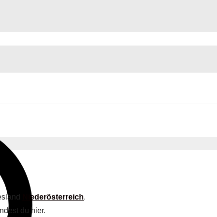
desland
Niederösterreich
.
ndest du hier.