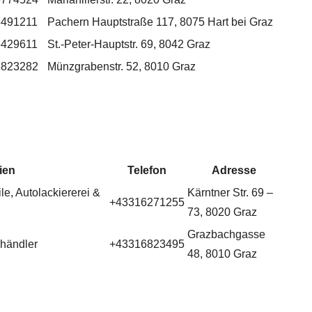
6491211
Pachern Hauptstraße 117, 8075 Hart bei Graz
6429611
St.-Peter-Hauptstr. 69, 8042 Graz
6823282
Münzgrabenstr. 52, 8010 Graz
ien
Telefon
Adresse
le, Autolackiererei &
Kärntner Str. 69 –
+43316271255
73, 8020 Graz
Grazbachgasse
dhändler
+43316823495
48, 8010 Graz