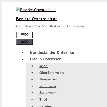
Zum
Inhalt
springen
Bezirke-Österreich.at
Informationen über Orte – Bezirke und Bundesländer
Menü
Menü
Bundesländer & Bezirke
Orte in Österreich
Wien
Oberösterreich
Burgenland
Vorarlberg
Steiermark
Tirol
Kärnten