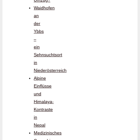
Waidhofen
an
der
Ybbs
–
ein
Sehnsuchtsort
in
Niederösterreich
Alpine
Einflüsse
und
Himalaya-
Kontraste
in
Nepal
Medizinisches