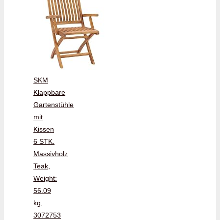
SKM
Klappbare
Gartenstühle
mit
Kissen
6 STK.
Massivholz
Teak,
Weight:
56.09
kg,
3072753