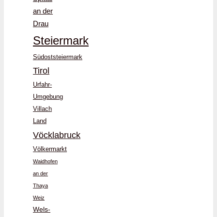
an der
Drau
Steiermark
Südoststeiermark
Tirol
Urfahr-
Umgebung
Villach
Land
Vöcklabruck
Völkermarkt
Waidhofen
an der
Thaya
Weiz
Wels-