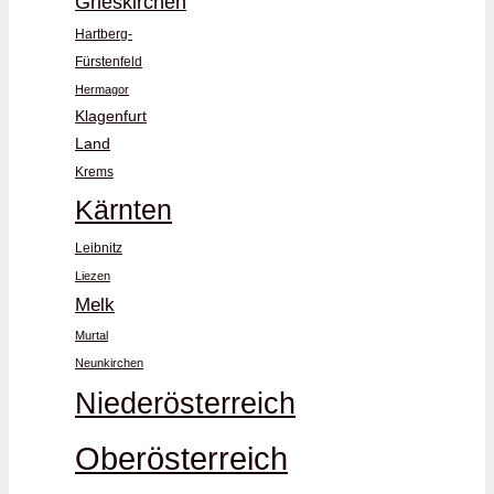
Grieskirchen
Hartberg-
Fürstenfeld
Hermagor
Klagenfurt
Land
Krems
Kärnten
Leibnitz
Liezen
Melk
Murtal
Neunkirchen
Niederösterreich
Oberösterreich