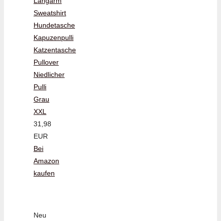
Langarm
Sweatshirt
Hundetasche
Kapuzenpulli
Katzentasche
Pullover
Niedlicher
Pulli
Grau
XXL
31,98
EUR
Bei
Amazon
kaufen
Neu