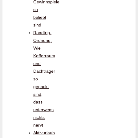
Gewinnspiele
so
beliebt
sind
Roadtrip-
Ordnung:
Wie
Kofferraum
und
Dachträger
so
gepackt
sind,
dass
unterwegs
nichts
nervt
Aktivurlaub