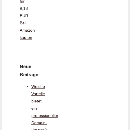
für
9,18
EUR
Bei
Amazon
kaufen
Neue
Beiträge
Welche
Vorteile
bietet
ein
professioneller
Domain-
Umzug?