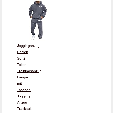
Jogginganzug
Herren
Set 2
Teiler
Trainingsanzug
Langarm
mit
Taschen
Jogging
Anzug
Tracksuit