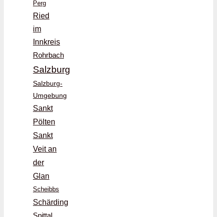
Perg
Ried
im
Innkreis
Rohrbach
Salzburg
Salzburg-
Umgebung
Sankt
Pölten
Sankt
Veit an
der
Glan
Scheibbs
Schärding
Spittal