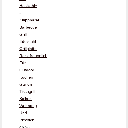
Holzkohle
-
Klappbarer
Barbecue
Grill -
Edelstahl
Grillplatte
Reisefreundlich
Für
Outdoor
Kochen
Garten
Tischgrill
Balkon
Wohnung
Und
Picknick
46,26