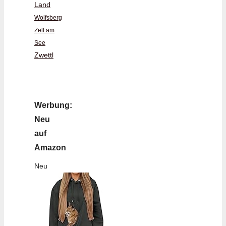
Land
Wolfsberg
Zell am
See
Zwettl
Werbung:
Neu
auf
Amazon
Neu