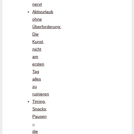
nervt
Aktivurlaub
ohne
Überforderung:
Die
Kunst,
nicht
am
ersten
Tag
alles
zu
ruinieren
Timing,
Snacks,
Pausen
–
die