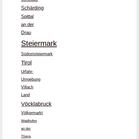
Schärding
Spittal
an der
Drau
Steiermark
Südoststeiermark
Tirol
Urfahr-
Umgebung
Villach
Land
Vöcklabruck
Völkermarkt
Waidhofen
an der
Thaya