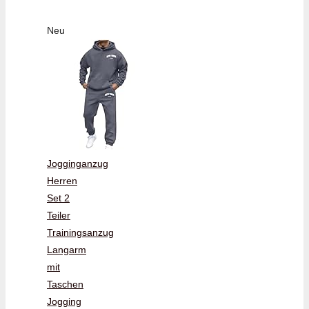
Neu
Jogginganzug
Herren
Set 2
Teiler
Trainingsanzug
Langarm
mit
Taschen
Jogging