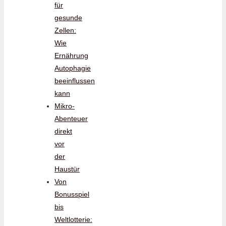
für
gesunde
Zellen:
Wie
Ernährung
Autophagie
beeinflussen
kann
Mikro-
Abenteuer
direkt
vor
der
Haustür
Von
Bonusspiel
bis
Weltlotterie: