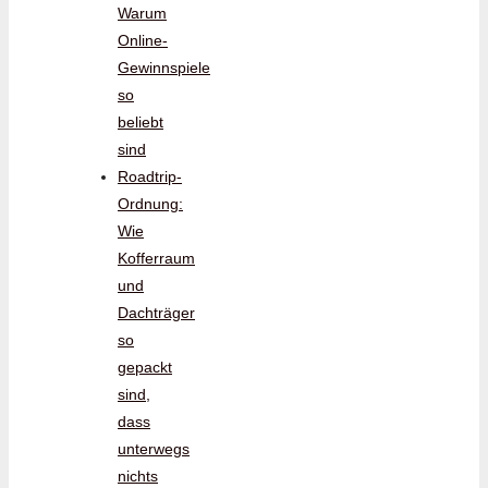
Warum
Online-
Gewinnspiele
so
beliebt
sind
Roadtrip-
Ordnung:
Wie
Kofferraum
und
Dachträger
so
gepackt
sind,
dass
unterwegs
nichts