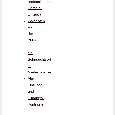
professioneller
Domain-
Umzug?
Waidhofen
an
der
Ybbs
–
ein
Sehnsuchtsort
in
Niederösterreich
Alpine
Einflüsse
und
Himalaya-
Kontraste
in