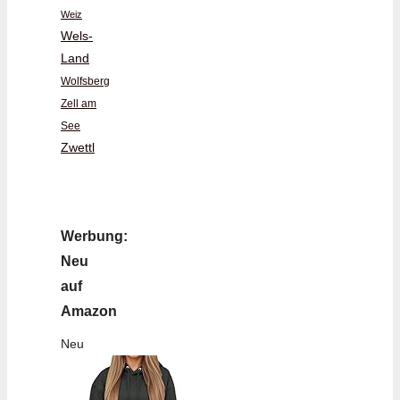
Weiz
Wels-
Land
Wolfsberg
Zell am
See
Zwettl
Werbung:
Neu
auf
Amazon
Neu