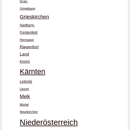
Graz-
Umgebung
Grieskirchen
Hartberg-
Fürstenfeld
Hermagor
Klagenfurt
Land
Krems
Kärnten
Leibnitz
Liezen
Melk
Murtal
Neunkirchen
Niederösterreich