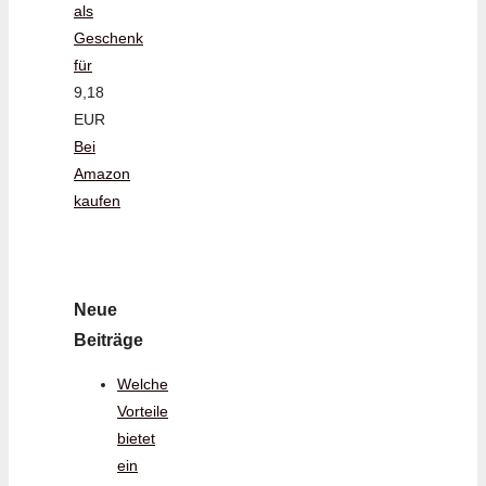
als
Geschenk
für
9,18
EUR
Bei
Amazon
kaufen
Neue
Beiträge
Welche
Vorteile
bietet
ein