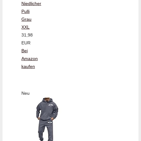
Niedlicher
Pulli
Grau
XXL
31,98
EUR
Bei
Amazon
kaufen
Neu