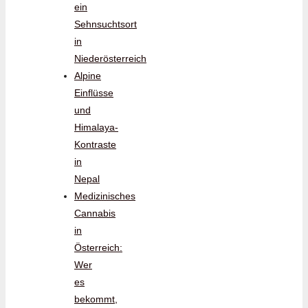
ein
Sehnsuchtsort
in
Niederösterreich
Alpine
Einflüsse
und
Himalaya-
Kontraste
in
Nepal
Medizinisches
Cannabis
in
Österreich:
Wer
es
bekommt,