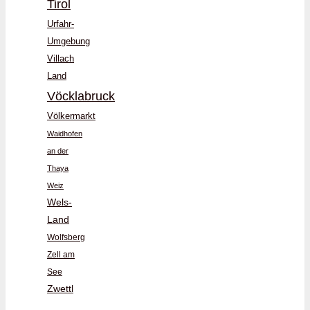
Tirol
Urfahr-
Umgebung
Villach
Land
Vöcklabruck
Völkermarkt
Waidhofen
an der
Thaya
Weiz
Wels-
Land
Wolfsberg
Zell am
See
Zwettl