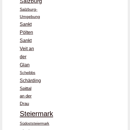
Salzburg
Salzburg-
Umgebung
Sankt
Pölten
Sankt
Veit an
der
Glan
Scheibbs
Schärding
Spittal
an der
Drau
Steiermark
Südoststeiermark