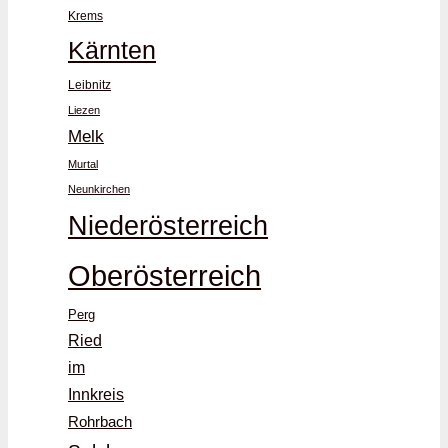
Krems
Kärnten
Leibnitz
Liezen
Melk
Murtal
Neunkirchen
Niederösterreich
Oberösterreich
Perg
Ried
im
Innkreis
Rohrbach