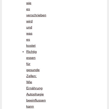
wie
es
verschrieben
wird
und
was
es
kostet
Richtig
essen
für
gesunde
Zellen:
Wie
Ernährung
Autophagie
beeinflussen
kann