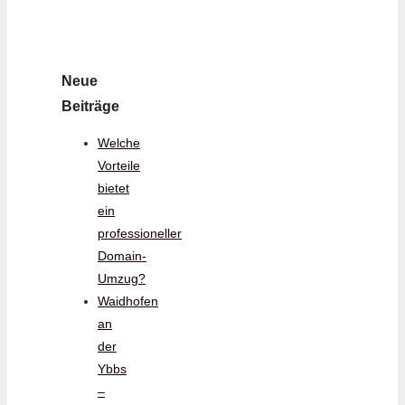
Neue
Beiträge
Welche
Vorteile
bietet
ein
professioneller
Domain-
Umzug?
Waidhofen
an
der
Ybbs
–