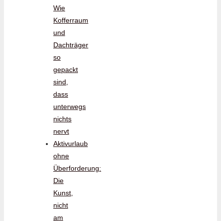
Wie
Kofferraum
und
Dachträger
so
gepackt
sind,
dass
unterwegs
nichts
nervt
Aktivurlaub
ohne
Überforderung:
Die
Kunst,
nicht
am