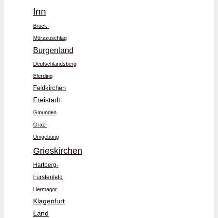
Inn
Bruck-
Mürzzuschlag
Burgenland
Deutschlandsberg
Eferding
Feldkirchen
Freistadt
Gmunden
Graz-
Umgebung
Grieskirchen
Hartberg-
Fürstenfeld
Hermagor
Klagenfurt
Land