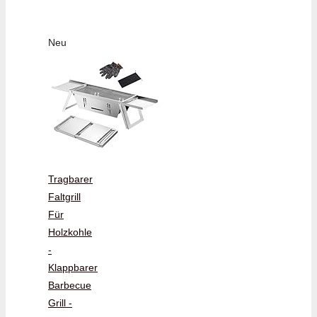
Neu
Tragbarer
Faltgrill
Für
Holzkohle
-
Klappbarer
Barbecue
Grill -