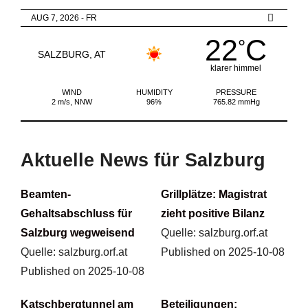
AUG 7, 2026 - FR
22
C
°
SALZBURG, AT
klarer himmel
WIND
HUMIDITY
PRESSURE
2 m/s, NNW
96%
765.82 mmHg
Aktuelle News für Salzburg
Beamten-
Grillplätze: Magistrat
Gehaltsabschluss für
zieht positive Bilanz
Salzburg wegweisend
Quelle: salzburg.orf.at
Quelle: salzburg.orf.at
Published on 2025-10-08
Published on 2025-10-08
Katschbergtunnel am
Beteiligungen: