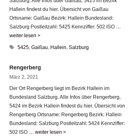
Salzburg. Alle Infos über Gaißau, 5425 im Bezirk
Hallein findest du hier. Übersicht von Gaißau
Ortsname: Gaißau Bezirk: Hallein Bundesland:
Salzburg Postleitzahl: 5425 Kennziffer: 502 ISO …
weiter lesen >
Schlagwörter
5425
,
Gaißau
,
Hallein
,
Salzburg
Rengerberg
März 2, 2021
Der Ort Rengerberg liegt im Bezirk Hallein im
Bundesland Salzburg. Alle Infos über Rengerberg,
5424 im Bezirk Hallein findest du hier. Übersicht von
Rengerberg Ortsname: Rengerberg Bezirk: Hallein
Bundesland: Salzburg Postleitzahl: 5424 Kennziffer:
502 ISO …
weiter lesen >