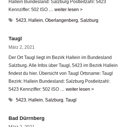
Hallein Bundesland: Salzburg Postleitzahl: 5423
Kennziffer: 502 ISO …
weiter lesen >
Schlagwörter
5423
,
Hallein
,
Oberlangenberg
,
Salzburg
Taugl
März 2, 2021
Der Ort Taugl liegt im Bezirk Hallein im Bundesland
Salzburg. Alle Infos über Taugl, 5423 im Bezirk Hallein
findest du hier. Übersicht von Taugl Ortsname: Taugl
Bezirk: Hallein Bundesland: Salzburg Postleitzahl:
5423 Kennziffer: 502 ISO …
weiter lesen >
Schlagwörter
5423
,
Hallein
,
Salzburg
,
Taugl
Bad Dürrnberg
März 2, 2021