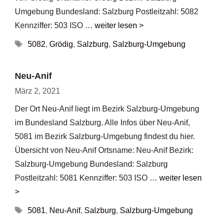
Umgebung Bundesland: Salzburg Postleitzahl: 5082
Kennziffer: 503 ISO …
weiter lesen >
Schlagwörter
5082
,
Grödig
,
Salzburg
,
Salzburg-Umgebung
Neu-Anif
März 2, 2021
Der Ort Neu-Anif liegt im Bezirk Salzburg-Umgebung
im Bundesland Salzburg. Alle Infos über Neu-Anif,
5081 im Bezirk Salzburg-Umgebung findest du hier.
Übersicht von Neu-Anif Ortsname: Neu-Anif Bezirk:
Salzburg-Umgebung Bundesland: Salzburg
Postleitzahl: 5081 Kennziffer: 503 ISO …
weiter lesen
>
Schlagwörter
5081
,
Neu-Anif
,
Salzburg
,
Salzburg-Umgebung