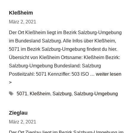
Kleßheim
März 2, 2021
Der Ort Kleßheim liegt im Bezirk Salzburg-Umgebung
im Bundesland Salzburg. Alle Infos über Kleßheim,
5071 im Bezirk Salzburg-Umgebung findest du hier.
Übersicht von Kleßheim Ortsname: Kleßheim Bezirk:
Salzburg-Umgebung Bundesland: Salzburg
Postleitzahl: 5071 Kennziffer: 503 ISO …
weiter lesen
>
Schlagwörter
5071
,
Kleßheim
,
Salzburg
,
Salzburg-Umgebung
Zieglau
März 2, 2021
Der Ort Zieglau liegt im Bezirk Salzburg-Umgebung im