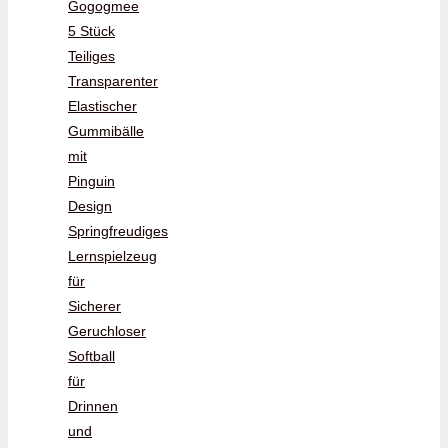
Gogogmee
5 Stück
Teiliges
Transparenter
Elastischer
Gummibälle
mit
Pinguin
Design
Springfreudiges
Lernspielzeug
für
Sicherer
Geruchloser
Softball
für
Drinnen
und