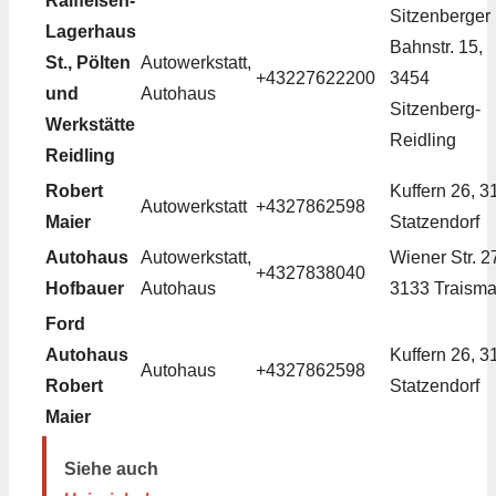
Raiffeisen-
Sitzenberger
Lagerhaus
Bahnstr. 15,
St., Pölten
Autowerkstatt,
+43227622200
3454
und
Autohaus
Sitzenberg-
Werkstätte
Reidling
Reidling
Robert
Kuffern 26, 3
Autowerkstatt
+4327862598
Maier
Statzendorf
Autohaus
Autowerkstatt,
Wiener Str. 2
+4327838040
Hofbauer
Autohaus
3133 Traisma
Ford
Autohaus
Kuffern 26, 3
Autohaus
+4327862598
Robert
Statzendorf
Maier
Siehe auch