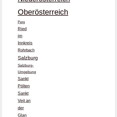
Oberösterreich
Perg
Ried
im
Innkreis
Rohrbach
Salzburg
Salzburg-
Umgebung
Sankt
Pölten
Sankt
Veit an
der
Glan