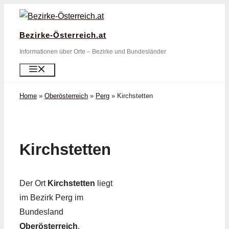
Zum
Inhalt
Bezirke-Österreich.at
springen
Informationen über Orte – Bezirke und Bundesländer
Menü
Home
»
Oberösterreich
»
Perg
»
Kirchstetten
Kirchstetten
Der Ort
Kirchstetten
liegt
im Bezirk Perg im
Bundesland
Oberösterreich
.