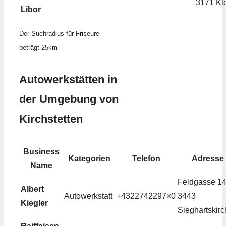
3171 Kle
Libor
Der Suchradius für Friseure
beträgt 25km
Autowerkstätten in
der Umgebung von
Kirchstetten
Business
Kategorien
Telefon
Adresse
Name
Feldgasse 14
Albert
Autowerkstatt
+4322742297×0
3443
Kiegler
Sieghartskir