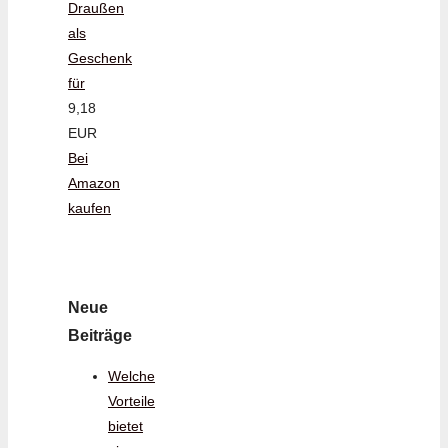
Draußen
als
Geschenk
für
9,18
EUR
Bei
Amazon
kaufen
Neue
Beiträge
Welche
Vorteile
bietet