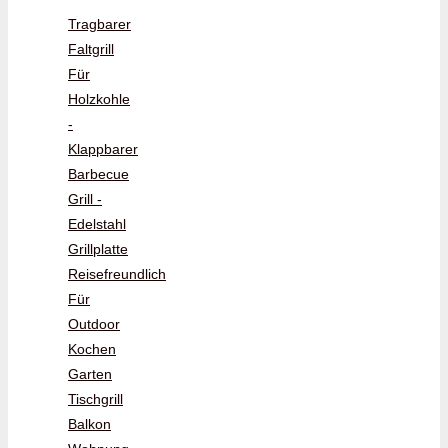
Tragbarer
Faltgrill
Für
Holzkohle
-
Klappbarer
Barbecue
Grill -
Edelstahl
Grillplatte
Reisefreundlich
Für
Outdoor
Kochen
Garten
Tischgrill
Balkon