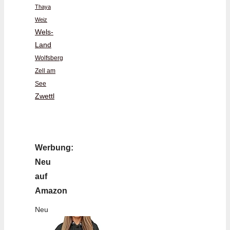
Thaya
Weiz
Wels-
Land
Wolfsberg
Zell am
See
Zwettl
Werbung:
Neu
auf
Amazon
Neu