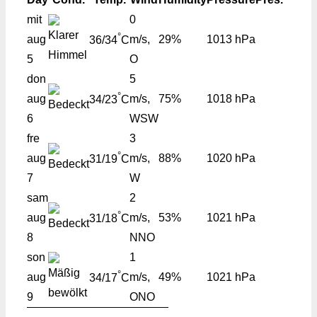
mit
0
°
aug
m/s,
29%
1013 hPa
36/34
C
5
O
don
5
°
aug
m/s,
75%
1018 hPa
34/23
C
6
WSW
fre
3
°
aug
m/s,
88%
1020 hPa
31/19
C
7
W
sam
2
°
aug
m/s,
53%
1021 hPa
31/18
C
8
NNO
son
1
°
aug
m/s,
49%
1021 hPa
34/17
C
9
ONO