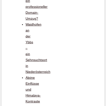
ein
professioneller
Domain-
Umzug?
Waidhofen
an
der
Ybbs
–
ein
Sehnsuchtsort
in
Niederösterreich
Alpine
Einflüsse
und
Himalaya-
Kontraste