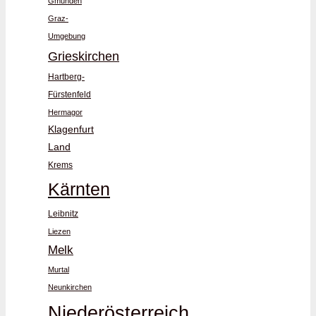
Gmunden
Graz-
Umgebung
Grieskirchen
Hartberg-
Fürstenfeld
Hermagor
Klagenfurt
Land
Krems
Kärnten
Leibnitz
Liezen
Melk
Murtal
Neunkirchen
Niederösterreich