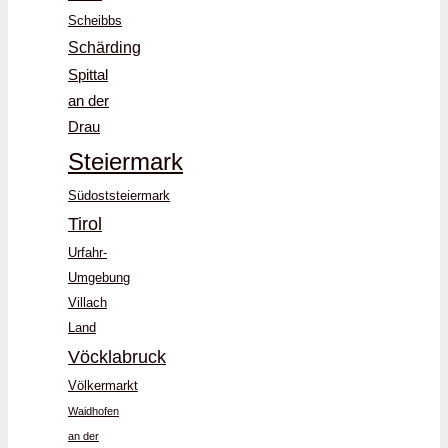
Scheibbs
Schärding
Spittal
an der
Drau
Steiermark
Südoststeiermark
Tirol
Urfahr-
Umgebung
Villach
Land
Vöcklabruck
Völkermarkt
Waidhofen
an der