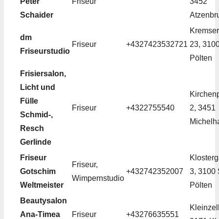
Peter
Friseur
3452
Schaider
Atzenbr
Kremse
dm
Friseur
+4327423532721
23, 3100
Friseurstudio
Pölten
Frisiersalon,
Licht und
Kirchenp
Fülle
Friseur
+4322755540
2, 3451
Schmid-,
Michelh
Resch
Gerlinde
Friseur
Kloster
Friseur,
Gotschim
+432742352007
3, 3100
Wimpernstudio
Weltmeister
Pölten
Beautysalon
Kleinzell
Ana-Timea
Friseur
+43276635551